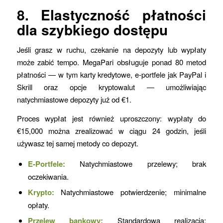
8. Elastyczność płatności
dla szybkiego dostępu
Jeśli grasz w ruchu, czekanie na depozyty lub wypłaty
może zabić tempo. MegaPari obsługuje ponad 80 metod
płatności — w tym karty kredytowe, e‑portfele jak PayPal i
Skrill oraz opcje kryptowalut — umożliwiając
natychmiastowe depozyty już od €1.
Proces wypłat jest również uproszczony: wypłaty do
€15,000 można zrealizować w ciągu 24 godzin, jeśli
używasz tej samej metody co depozyt.
E‑Portfele:
Natychmiastowe przelewy; brak
oczekiwania.
Krypto:
Natychmiastowe potwierdzenie; minimalne
opłaty.
Przelew bankowy:
Standardowa realizacja;