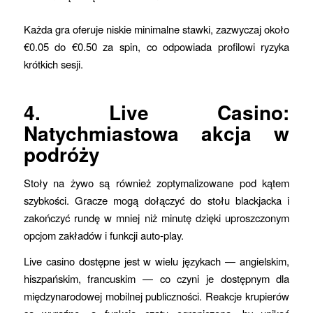
Każda gra oferuje niskie minimalne stawki, zazwyczaj około
€0.05 do €0.50 za spin, co odpowiada profilowi ryzyka
krótkich sesji.
4. Live Casino:
Natychmiastowa akcja w
podróży
Stoły na żywo są również zoptymalizowane pod kątem
szybkości. Gracze mogą dołączyć do stołu blackjacka i
zakończyć rundę w mniej niż minutę dzięki uproszczonym
opcjom zakładów i funkcji auto‑play.
Live casino dostępne jest w wielu językach — angielskim,
hiszpańskim, francuskim — co czyni je dostępnym dla
międzynarodowej mobilnej publiczności. Reakcje krupierów