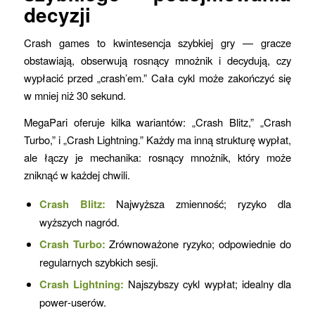
decyzji
Crash games to kwintesencja szybkiej gry — gracze
obstawiają, obserwują rosnący mnożnik i decydują, czy
wypłacić przed „crash’em.” Cała cykl może zakończyć się
w mniej niż 30 sekund.
MegaPari oferuje kilka wariantów: „Crash Blitz,” „Crash
Turbo,” i „Crash Lightning.” Każdy ma inną strukturę wypłat,
ale łączy je mechanika: rosnący mnożnik, który może
zniknąć w każdej chwili.
Crash Blitz:
Najwyższa zmienność; ryzyko dla
wyższych nagród.
Crash Turbo:
Zrównoważone ryzyko; odpowiednie do
regularnych szybkich sesji.
Crash Lightning:
Najszybszy cykl wypłat; idealny dla
power‑userów.