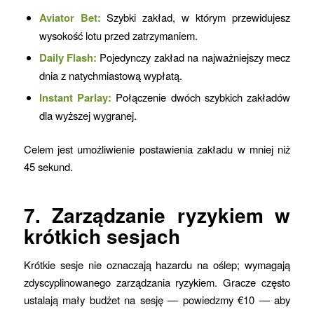
Aviator Bet:
Szybki zakład, w którym przewidujesz
wysokość lotu przed zatrzymaniem.
Daily Flash:
Pojedynczy zakład na najważniejszy mecz
dnia z natychmiastową wypłatą.
Instant Parlay:
Połączenie dwóch szybkich zakładów
dla wyższej wygranej.
Celem jest umożliwienie postawienia zakładu w mniej niż
45 sekund.
7. Zarządzanie ryzykiem w
krótkich sesjach
Krótkie sesje nie oznaczają hazardu na oślep; wymagają
zdyscyplinowanego zarządzania ryzykiem. Gracze często
ustalają mały budżet na sesję — powiedzmy €10 — aby