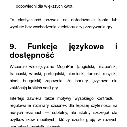
odpowiedni dla większych kwot.
Ta elastyczność pozwala na doładowanie konta lub
wypłatę bez wychodzenia z telefonu czy przerywania gry.
9. Funkcje językowe i
dostępność
Wsparcie wielojęzyczne MegaPari (angielski, hiszpański,
francuski, włoski, portugalski, niemiecki, turecki, rosyjski,
hindi, bengalski) zapewnia, że bariery językowe nie
zakłócają krótkich sesji gry.
Interfejs zawiera także motywy wysokiego kontrastu i
regulowane rozmiary czcionek dla lepszej czytelności na
małych ekranach — subtelny, ale istotny szczegół dla
użytkowników mobilnych, którzy często grają w różnych
warunkach oświetleniowych.