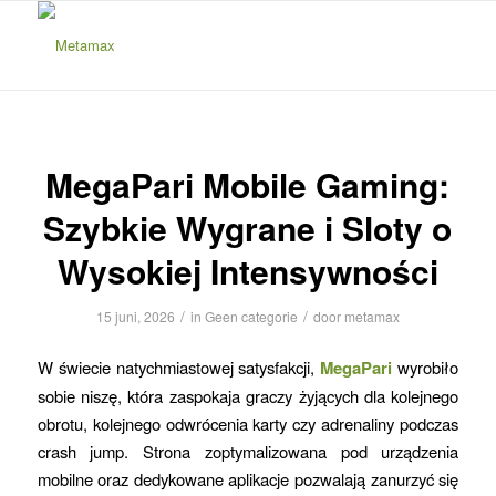
MegaPari Mobile Gaming:
Szybkie Wygrane i Sloty o
Wysokiej Intensywności
/
/
15 juni, 2026
in
Geen categorie
door
metamax
W świecie natychmiastowej satysfakcji,
MegaPari
wyrobiło
sobie niszę, która zaspokaja graczy żyjących dla kolejnego
obrotu, kolejnego odwrócenia karty czy adrenaliny podczas
crash jump. Strona zoptymalizowana pod urządzenia
mobilne oraz dedykowane aplikacje pozwalają zanurzyć się