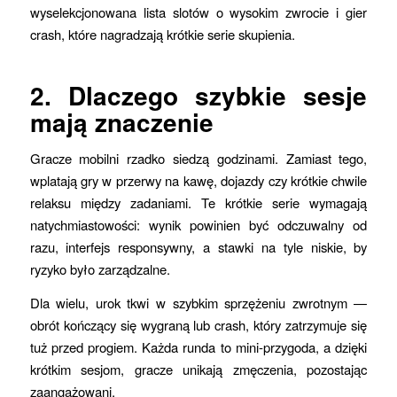
wyselekcjonowana lista slotów o wysokim zwrocie i gier
crash, które nagradzają krótkie serie skupienia.
2. Dlaczego szybkie sesje
mają znaczenie
Gracze mobilni rzadko siedzą godzinami. Zamiast tego,
wplatają gry w przerwy na kawę, dojazdy czy krótkie chwile
relaksu między zadaniami. Te krótkie serie wymagają
natychmiastowości: wynik powinien być odczuwalny od
razu, interfejs responsywny, a stawki na tyle niskie, by
ryzyko było zarządzalne.
Dla wielu, urok tkwi w szybkim sprzężeniu zwrotnym —
obrót kończący się wygraną lub crash, który zatrzymuje się
tuż przed progiem. Każda runda to mini‑przygoda, a dzięki
krótkim sesjom, gracze unikają zmęczenia, pozostając
zaangażowani.