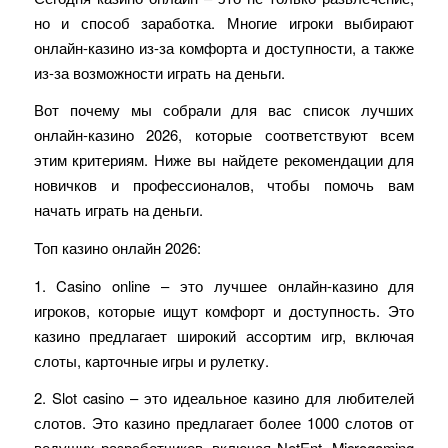
но и способ заработка. Многие игроки выбирают
онлайн-казино из-за комфорта и доступности, а также
из-за возможности играть на деньги.
Вот почему мы собрали для вас список лучших
онлайн-казино 2026, которые соответствуют всем
этим критериям. Ниже вы найдете рекомендации для
новичков и профессионалов, чтобы помочь вам
начать играть на деньги.
Топ казино онлайн 2026:
1. Casino online – это лучшее онлайн-казино для
игроков, которые ищут комфорт и доступность. Это
казино предлагает широкий ассортим игр, включая
слоты, карточные игры и рулетку.
2. Slot casino – это идеальное казино для любителей
слотов. Это казино предлагает более 1000 слотов от
ведущих разработчиков, включая NetEnt, Microgaming