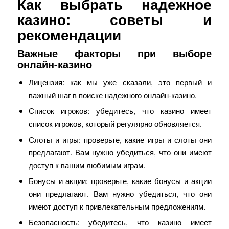
Как выбрать надежное
казино: советы и
рекомендации
Важные факторы при выборе
онлайн-казино
Лицензия: как мы уже сказали, это первый и
важный шаг в поиске надежного онлайн-казино.
Список игроков: убедитесь, что казино имеет
список игроков, который регулярно обновляется.
Слоты и игры: проверьте, какие игры и слоты они
предлагают. Вам нужно убедиться, что они имеют
доступ к вашим любимым играм.
Бонусы и акции: проверьте, какие бонусы и акции
они предлагают. Вам нужно убедиться, что они
имеют доступ к привлекательным предложениям.
Безопасность: убедитесь, что казино имеет