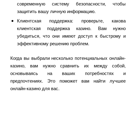
современную систему безопасности, чтобы
защитить вашу личную информацию.
Клиентская поддержка: проверьте, какова
клиентская поддержка казино. Вам нужно
убедиться, что они имеют доступ к быстрому и
эффективному решению проблем.
Когда вы выбрали несколько потенциальных онлайн-
казино, вам нужно сравнить их между собой,
основываясь на ваших потребностях и
предпочтениях. Это поможет вам найти лучшее
онлайн-казино для вас.