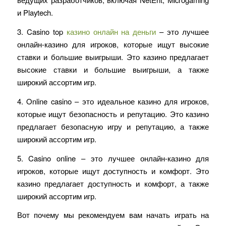
и Playtech.
3. Casino top
казино онлайн на деньги
– это лучшее
онлайн-казино для игроков, которые ищут высокие
ставки и большие выигрыши. Это казино предлагает
высокие ставки и большие выигрыши, а также
широкий ассортим игр.
4. Online casino – это идеальное казино для игроков,
которые ищут безопасность и репутацию. Это казино
предлагает безопасную игру и репутацию, а также
широкий ассортим игр.
5. Casino online – это лучшее онлайн-казино для
игроков, которые ищут доступность и комфорт. Это
казино предлагает доступность и комфорт, а также
широкий ассортим игр.
Вот почему мы рекомендуем вам начать играть на