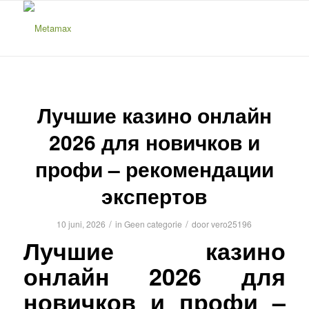
Лучшие казино онлайн
2026 для новичков и
профи – рекомендации
экспертов
/
/
10 juni, 2026
in
Geen categorie
door
vero25196
Лучшие казино
онлайн 2026 для
новичков и профи –