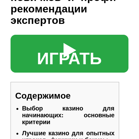
рекомендации
экспертов
▶️
ИГРАТЬ
Содержимое
Выбор казино для
начинающих: основные
критерии
Лучшие казино для опытных