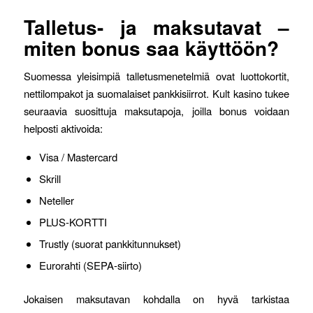
Talletus- ja maksutavat –
miten bonus saa käyttöön?
Suomessa yleisimpiä talletusmenetelmiä ovat luottokortit,
nettilompakot ja suomalaiset pankkisiirrot. Kult kasino tukee
seuraavia suosittuja maksutapoja, joilla bonus voidaan
helposti aktivoida:
Visa / Mastercard
Skrill
Neteller
PLUS‑KORTTI
Trustly (suorat pankkitunnukset)
Eurorahti (SEPA‑siirto)
Jokaisen maksutavan kohdalla on hyvä tarkistaa