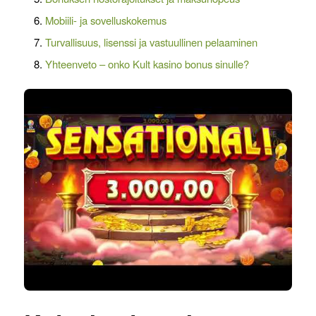
Mobiili- ja sovelluskokemus
Turvallisuus, lisenssi ja vastuullinen pelaaminen
Yhteenveto – onko Kult kasino bonus sinulle?