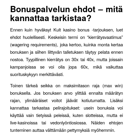
Bonuspalvelun ehdot – mitä
kannattaa tarkistaa?
Ennen kuin hyväksyt Kult kasino bonus -tarjouksen, luet
ehdot huolellisesti. Keskeisin termi on “kierrätysvaatimus”
(wagering requirements), joka kertoo, kuinka monta kertaa
bonuksen ja siihen liittyvän talletuksen täytyy pelata ennen
nostoa. Tyypillinen kierrätys on 30x tai 40x, mutta joissain
kampanjoissa se voi olla jopa 60x, mikä vaikuttaa
suorituskykyyn merkittävästi.
Toinen tärkeä seikka on maksimitason raja (max win)
bonuksella. Jos bonuksen arvo ylittää ennalta määrätyn
rajan, ylimääräiset voitot jäävät kotiutumatta. Lisäksi
kannattaa tarkastaa pelirajoitukset: usein bonuksia voi
käyttää vain tietyissä peleissä, kuten slotteissa, mutta ei
live‑kasinoissa tai vedonlyönti­osiossa. Näiden ehtojen
tunteminen auttaa välttämään pettymyksiä myöhemmin.