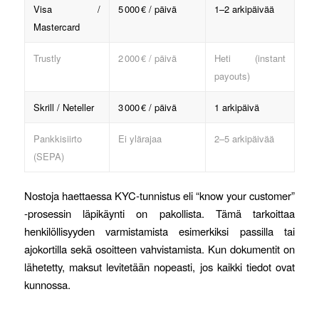
Visa /
5 000 € / päivä
1–2 arkipäivää
Mastercard
Trustly
2 000 € / päivä
Heti (instant
payouts)
Skrill / Neteller
3 000 € / päivä
1 arkipäivä
Pankkisiirto
Ei ylärajaa
2–5 arkipäivää
(SEPA)
Nostoja haettaessa KYC‑tunnistus eli “know your customer”
-prosessin läpikäynti on pakollista. Tämä tarkoittaa
henkilöllisyyden varmistamista esimerkiksi passilla tai
ajokortilla sekä osoitteen vahvistamista. Kun dokumentit on
lähetetty, maksut levitetään nopeasti, jos kaikki tiedot ovat
kunnossa.