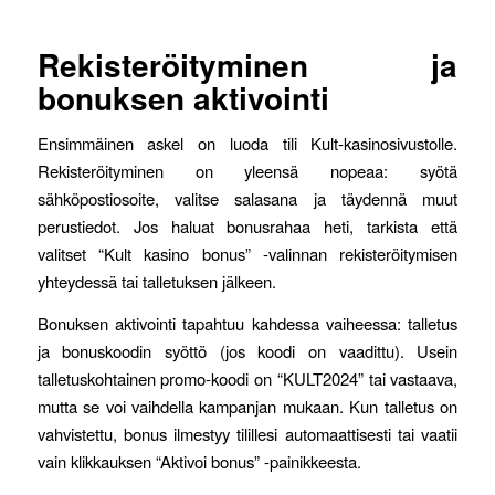
Rekisteröityminen ja
bonuksen aktivointi
Ensimmäinen askel on luoda tili Kult‑kasinosivustolle.
Rekisteröityminen on yleensä nopeaa: syötä
sähköpostiosoite, valitse salasana ja täydennä muut
perustiedot. Jos haluat bonusrahaa heti, tarkista että
valitset “Kult kasino bonus” -valinnan rekisteröitymisen
yhteydessä tai talletuksen jälkeen.
Bonuksen aktivointi tapahtuu kahdessa vaiheessa: talletus
ja bonuskoodin syöttö (jos koodi on vaadittu). Usein
talletuskohtainen promo‑koodi on “KULT2024” tai vastaava,
mutta se voi vaihdella kampanjan mukaan. Kun talletus on
vahvistettu, bonus ilmestyy tilillesi automaattisesti tai vaatii
vain klikkauksen “Aktivoi bonus” -painikkeesta.