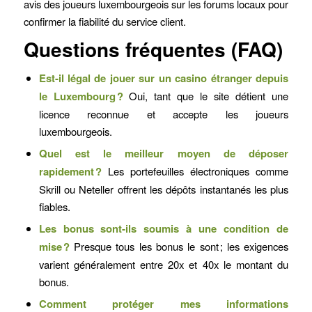
avis des joueurs luxembourgeois sur les forums locaux pour
confirmer la fiabilité du service client.
Questions fréquentes (FAQ)
Est‑il légal de jouer sur un casino étranger depuis
le Luxembourg ?
Oui, tant que le site détient une
licence reconnue et accepte les joueurs
luxembourgeois.
Quel est le meilleur moyen de déposer
rapidement ?
Les portefeuilles électroniques comme
Skrill ou Neteller offrent les dépôts instantanés les plus
fiables.
Les bonus sont‑ils soumis à une condition de
mise ?
Presque tous les bonus le sont ; les exigences
varient généralement entre 20x et 40x le montant du
bonus.
Comment protéger mes informations