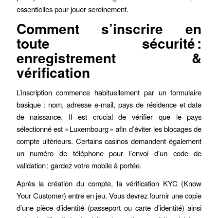
essentielles pour jouer sereinement.
Comment s’inscrire en
toute sécurité :
enregistrement &
vérification
L’inscription commence habituellement par un formulaire
basique : nom, adresse e‑mail, pays de résidence et date
de naissance. Il est crucial de vérifier que le pays
sélectionné est « Luxembourg » afin d’éviter les blocages de
compte ultérieurs. Certains casinos demandent également
un numéro de téléphone pour l’envoi d’un code de
validation ; gardez votre mobile à portée.
Après la création du compte, la vérification KYC (Know
Your Customer) entre en jeu. Vous devrez fournir une copie
d’une pièce d’identité (passeport ou carte d’identité) ainsi