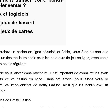
bienvenue ?
 et logiciels
 jeux de hasard
 jeux de cartes
rchez un casino en ligne sécurisé et fiable, vous êtes au bon endr
l’un des meilleurs choix pour les amateurs de jeu en ligne, avec une o
es bonus réguliers.
de vous lancer dans l’aventure, il est important de connaître les avan
nts de ce casino en ligne. Dans cet article, nous allons vous pr
et les inconvénients de Betify Casino, ainsi que les bonus exclusi
nir.
es de Betify Casino