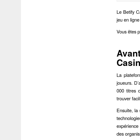
Le Betify C
jeu en lign
Vous êtes pr
Avan
Casi
La platefor
joueurs. D’
000 titres 
trouver fac
Ensuite, la
technologie
expérience 
des organi