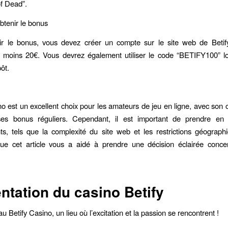
of Dead”.
tenir le bonus
ir le bonus, vous devez créer un compte sur le site web de Betif
 moins 20€. Vous devrez également utiliser le code “BETIFY100” lo
ôt.
no est un excellent choix pour les amateurs de jeu en ligne, avec son o
ses bonus réguliers. Cependant, il est important de prendre en
ts, tels que la complexité du site web et les restrictions géograp
ue cet article vous a aidé à prendre une décision éclairée concer
ntation du casino Betify
 Betify Casino, un lieu où l’excitation et la passion se rencontrent !