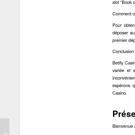
slot “Book 
Comment ob
Pour obten
déposer au
premier dép
Conclusion
Betify Casi
variée et 
inconvénien
espérons q
Casino.
Prése
Bienvenue au
Vavada online casino w Polsce –